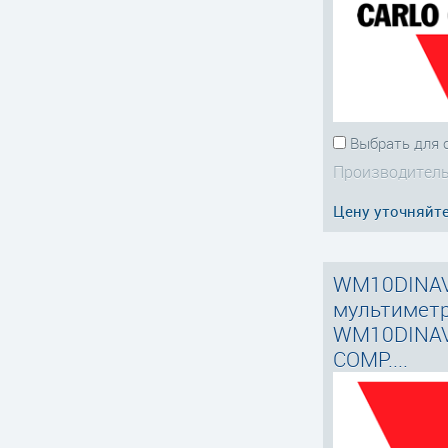
Выбрать для 
Производитель
Цену уточняйт
WM10DINA
мультимет
WM10DINA
COMP....